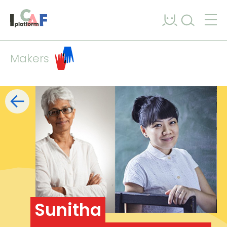
Ga naar inhoud
Makers
Filters
lijst
kaart
+
−
Sunitha