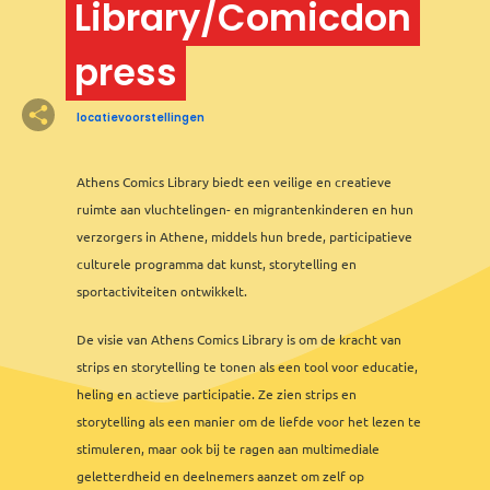
Library/Comicdon
press
2
3
2
locatievoorstellingen
2
Athens Comics Library biedt een veilige en creatieve
ruimte aan vluchtelingen- en migrantenkinderen en hun
verzorgers in Athene, middels hun brede, participatieve
culturele programma dat kunst, storytelling en
sportactiviteiten ontwikkelt.
De visie van Athens Comics Library is om de kracht van
2
strips en storytelling te tonen als een tool voor educatie,
heling en actieve participatie. Ze zien strips en
storytelling als een manier om de liefde voor het lezen te
stimuleren, maar ook bij te ragen aan multimediale
geletterdheid en deelnemers aanzet om zelf op
Leaflet
&
OFM
©
OMT
&
OSM