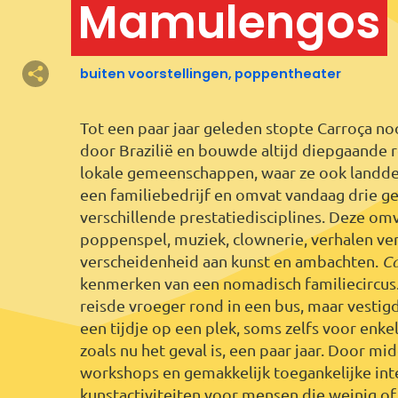
Mamulengos
buiten voorstellingen, poppentheater
Tot een paar jaar geleden stopte Carroça no
door Brazilië en bouwde altijd diepgaande r
lokale gemeenschappen, waar ze ook landden
een familiebedrijf en omvat vandaag drie ge
verschillende prestatiedisciplines. Deze om
poppenspel, muziek, clownerie, verhalen ver
Melissa Fortes
Melissa
verscheidenheid aan kunst en ambachten.
Ca
kenmerken van een nomadisch familiecircus.
Europe, The Netherlands,
muziek
Rotterdam
reisde vroeger rond in een bus, maar vestig
music
een tijdje op een plek, soms zelfs voor enk
zoals nu het geval is, een paar jaar. Door mi
workshops en gemakkelijk toegankelijke int
kunstactiviteiten voor mensen die weinig o