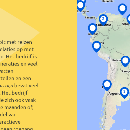
2
oit met reizen
elaties op met
. Het bedrijf is
neraties en veel
vatten
tellen en een
 Fortes
rroça
bevat veel
3
 Het bedrijf
de zich ook vaak
ele maanden of,
ddel van
eractieve
f geen toegang