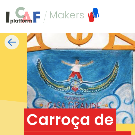
Ga naar inhoud
Makers
Type
Discipline
Location
Mo & K
Carroça de
muziek