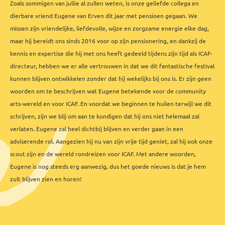
Zoals sommigen van jullie al zullen weten, is onze geliefde collega en
dierbare vriend Eugene van Erven dit jaar met pensioen gegaan.
We
missen zijn vriendelijke, liefdevolle, wijze en zorgzame energie elke dag,
maar hij bereidt ons sinds 2016 voor op zijn pensionering, en dankzij de
kennis en expertise die hij met ons heeft gedeeld tijdens zijn tijd als ICAF-
directeur, hebben we er alle vertrouwen in dat we dit fantastische festival
kunnen blijven ontwikkelen zonder dat hij wekelijks bij ons is. Er zijn geen
woorden om te beschrijven wat Eugene betekende voor de community
arts-wereld en voor ICAF. En voordat we beginnen te huilen terwijl we dit
schrijven, zijn we blij om aan te kondigen dat hij ons niet helemaal zal
verlaten. Eugene zal heel dichtbij blijven en verder gaan in een
adviserende rol. Aangezien hij nu van zijn vrije tijd geniet, zal hij ook onze
scout zijn en de wereld rondreizen voor ICAF. Met andere woorden,
Eugene is nog steeds erg aanwezig, dus het goede nieuws is dat je hem
zult blijven zien en horen!