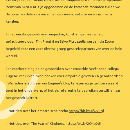
items van MINI ICAF zijn
opgenomen en de komende maanden zullen we
de opnames delen via onze nieuwsbrieven, website en social media
kanalen.
In het eerste gesprek over empathie, kunst en gemeenschap,
gefaciliteerd door Tim Prentki en Salvo Pitruzzella werden via Zoom
begeleid door een zeer diverse groep gesprekspartners van over de hele
wereld.
Ter voorbereiding op de gesprekken over empathie heeft onze collega
Eugene van Erven twee boeken over empathie gelezen en genoteerd: en
. We raden je echt aan om Eugene’s blog te lezen als je geïnteresseerd
bent in het onderwerp, of het als referentie te gebruiken terwijl je naar
het gesprek luistert.
– Notities: over het empathische brein:
https://bit.ly/3fO9uNj
– Notities: over The War of Kindness:
https://bit.ly/2Q4p0dj