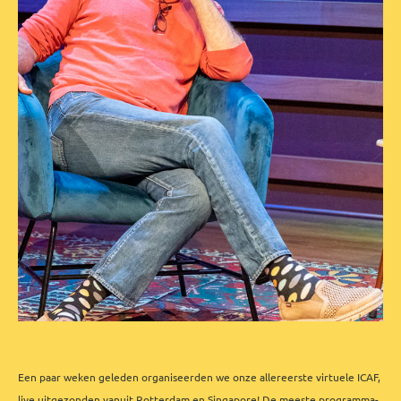
Een paar weken geleden organiseerden we onze allereerste virtuele ICAF,
live uitgezonden vanuit Rotterdam en Singapore! De meeste programma-