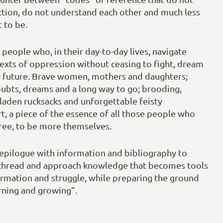
ction, do not understand each other and much less
t to be.
 people who, in their day-to-day lives, navigate
xts of oppression without ceasing to fight, dream
r future. Brave women, mothers and daughters;
ubts, dreams and a long way to go; brooding,
laden rucksacks and unforgettable feisty
t, a piece of the essence of all those people who
ree, to be more themselves.
epilogue with information and bibliography to
e thread and approach knowledge that becomes tools
formation and struggle, while preparing the ground
arning and growing”.