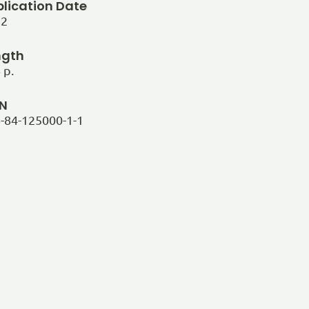
blication Date
22
ngth
 p.
BN
-84-125000-1-1