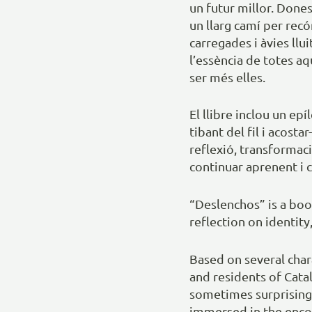
un futur millor. Dones
un llarg camí per rec
carregades i àvies llu
l’essència de totes aq
ser més elles.
El llibre inclou un ep
tibant del fil i acost
reflexió, transformaci
continuar aprenent i c
“Deslenchos” is a book
reflection on identity
Based on several char
and residents of Catal
sometimes surprising 
immersed in the enco