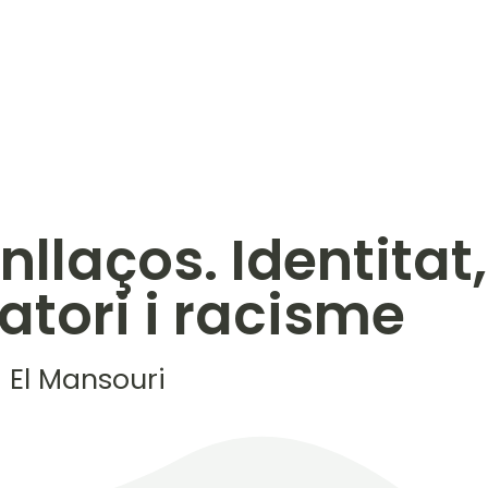
llaços. Identitat,
atori i racisme
i El Mansouri