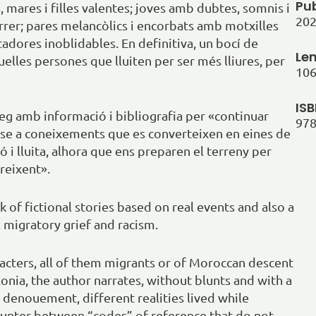
Pu
, mares i filles valentes; joves amb dubtes, somnis i
20
órrer; pares melancòlics i encorbats amb motxilles
itadores inoblidables. En definitiva, un bocí de
Le
uelles persones que lluiten per ser més lliures, per
106
IS
íleg amb informació i bibliografia per «continuar
978
ar-se a coneixements que es converteixen en eines de
ó i lluita, alhora que ens preparen el terreny per
reixent».
 of fictional stories based on real events and also a
, migratory grief and racism.
acters, all of them migrants or of Moroccan descent
onia, the author narrates, without blunts and with a
denouement, different realities lived while
unter between “codes” of reference that do not