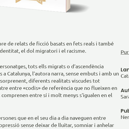
bre de relats de ficció basats en fets reals i també
dentitat, el dol migratori i el racisme.
Pur
ersonatges, tots ells migrats o d’ascendència
La
s a Catalunya, l’autora narra, sense embuts i amb un
Cat
sorprenent, diferents realitats viscudes tot
ntre entre «codis» de referència que no flueixen en
Au
s comprenen entre sí i molt menys s’igualen en el
Sar
Pub
Ner
ersones que en el seu dia a dia naveguen entre
pressió sense deixar de lluitar, somniar i anhelar