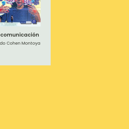
comunicación
edo Cohen Montoya