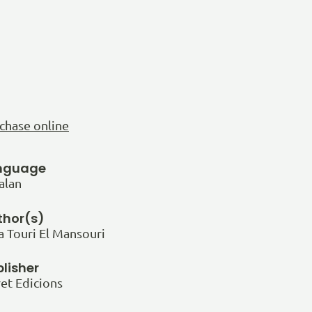
chase online
nguage
alan
thor(s)
a Touri El Mansouri
lisher
et Edicions