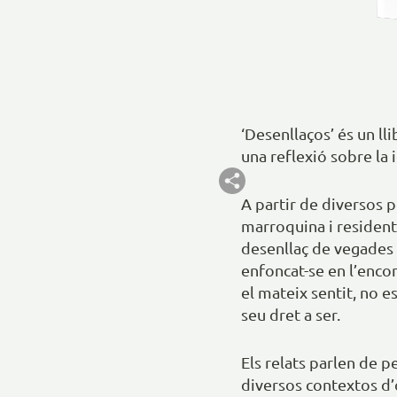
‘Desenllaços’ és un lli
una reflexió sobre la i
A partir de diversos p
marroquina i resident
desenllaç de vegades 
enfoncat-se en l’enco
el mateix sentit, no e
seu dret a ser.
Els relats parlen de p
diversos contextos d’o