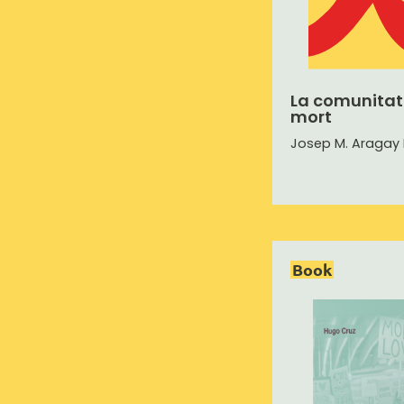
La comunitat
mort
Josep M. Aragay 
Book