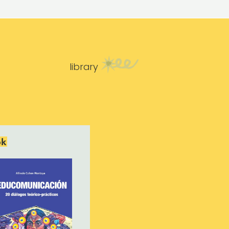
library
ok