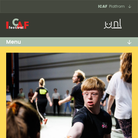
Ga naar inhoud
ICAF
Platfrom
nl
Menu