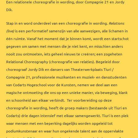
Een relationele choreografie in wording, door Compagnie 21 en Jordy
Dik.
Stap in en word onderdeel van een choreografie in wording.
Relations
(live)
is een performatief samenzijn van alle aanwezigen, alle lichamen in
één ruimte. Vanaf het moment dat je binnen komt, wordt een startschot
gegeven om samen met mensen die je niet kent, en misschien anders
nooit zou ontmoeten, iets geheel nieuws te creëren; een zogeheten
Relational Choreography (choreografie van relaties). Begeleid door
choreograaf Jordy Dik en dansers van Theaterwerkplaats Tiuri /
Compagnie 21, professionele muzikanten en muziek- en dansstudenten
van Codarts Hogeschool voor de Kunsten, nemen we deel aan een
magische ontmoeting die ons op een unieke manier, via beweging, klank
en schoonheid aan elkaar verbindt. Ter voorbereiding op deze
choreografie in wording, heeft de groep makers (bestaande uit Tiuri en
Codarts) drie dagen intensief met elkaar samengewerkt. Tiuri is een plek
waar mensen met een beperking dagelijks worden opgeleid tot
podiumkunstenaar en waar hun ongekende talent aan de oppervlakte