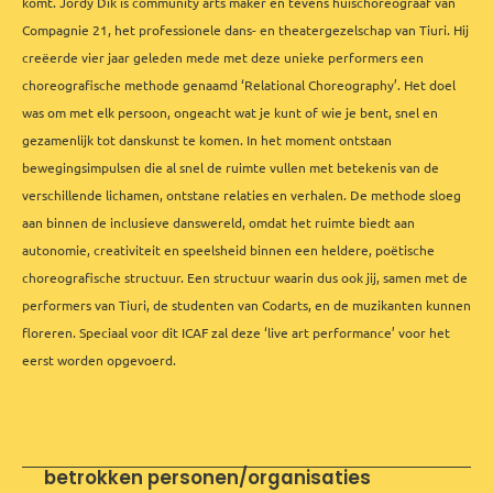
komt. Jordy Dik is community arts maker en tevens huischoreograaf van
Compagnie 21, het professionele dans- en theatergezelschap van Tiuri. Hij
creëerde vier jaar geleden mede met deze unieke performers een
choreografische methode genaamd ‘Relational Choreography’. Het doel
was om met elk persoon, ongeacht wat je kunt of wie je bent, snel en
gezamenlijk tot danskunst te komen. In het moment ontstaan
bewegingsimpulsen die al snel de ruimte vullen met betekenis van de
verschillende lichamen, ontstane relaties en verhalen. De methode sloeg
aan binnen de inclusieve danswereld, omdat het ruimte biedt aan
autonomie, creativiteit en speelsheid binnen een heldere, poëtische
choreografische structuur. Een structuur waarin dus ook jij, samen met de
performers van Tiuri, de studenten van Codarts, en de muzikanten kunnen
floreren. Speciaal voor dit ICAF zal deze ‘live art performance’ voor het
eerst worden opgevoerd.
betrokken personen/organisaties