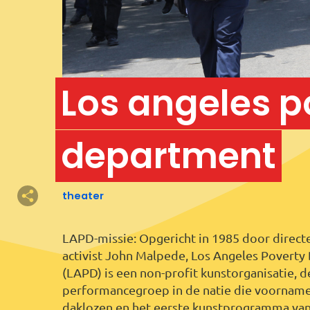
Los angeles p
department
theater
Melissa Fortes
Melissa
Europe, The Netherlands,
muziek
Rotterdam
LAPD-missie: Opgericht in 1985 door direct
music
activist John Malpede, Los Angeles Povert
(LAPD) is een non-profit kunstorganisatie, d
performancegroep in de natie die voornamel
daklozen en het eerste kunstprogramma van