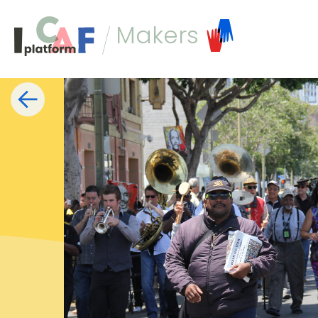
Ga naar inhoud
Makers
Type
Discipline
Location
Mo & K
muziek