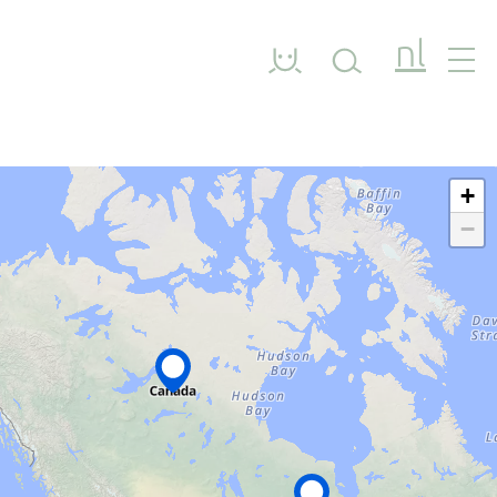
nl
+
−