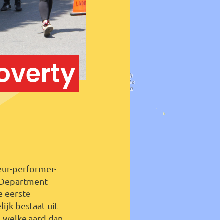
overty
 Fortes
eur-performer-
y Department
e eerste
ijk bestaat uit
 welke aard dan