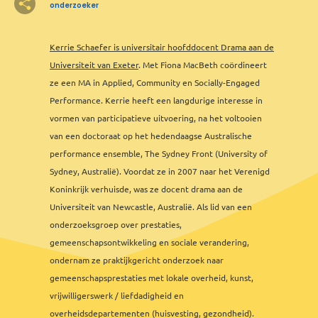
onderzoeker
Kerrie Schaefer is universitair hoofddocent Drama aan de
8
Universiteit van Exeter
. Met Fiona MacBeth coördineert
2
2
2
3
3
ze een MA in Applied, Community en Socially-Engaged
12
2
8
2
7
6
5
3
5
2
3
2
Performance. Kerrie heeft een langdurige interesse in
vormen van participatieve uitvoering, na het voltooien
van een doctoraat op het hedendaagse Australische
2
3
performance ensemble, The Sydney Front (University of
2
Sydney, Australië). Voordat ze in 2007 naar het Verenigd
2
Koninkrijk verhuisde, was ze docent drama aan de
Universiteit van Newcastle, Australië. Als lid van een
onderzoeksgroep over prestaties,
gemeenschapsontwikkeling en sociale verandering,
ondernam ze praktijkgericht onderzoek naar
gemeenschapsprestaties met lokale overheid, kunst,
vrijwilligerswerk / liefdadigheid en
overheidsdepartementen (huisvesting, gezondheid).
Leaflet
&
OFM
©
OMT
&
OSM