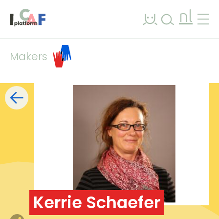
Ga naar inhoud
nl
Makers
Filters
lijst
kaart
+
−
Kerrie Schaefer