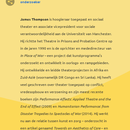
onderzoeker
James Thompson
is hoogleraar toegepast en sociaal
8
2
2
2
3
3
theater en associate vicepresident voor sociale
12
2
8
2
7
6
5
3
5
2
3
2
verantwoordelijkheid aan de Universiteit van Manchester.
Hij richtte het Theatre in Prisons and Probation Centre op
in de jaren 1990 en is de oprichter en mededirecteur van
2
3
In Place of War –
een project dat kunstprogramma’s
2
onderzoekt en ontwikkelt in oorlogs- en rampgebieden.
2
Hij ontwikkelde en leidde theaterprojecten in Afrika en
Zuid-Azië (voornamelijk DR Congo en Sri Lanka). Hij heeft
veel geschreven over theater toegepast op conflict,
vredesopbouw en verzoening en zijn meest recente
boeken zijn
Performance Affects: Applied Theatre and the
End of Effect
(2009) en
Humanitarian Performance: from
Disaster Tragedies to Spectacles of War
(2014). Hij werkt
nu aan de relatie tussen kunst en zorg – onderzocht in
een artikel genaamd
Towards an Aesthetics of Care
Leaflet
&
– en
OFM
©
OMT
&
OSM