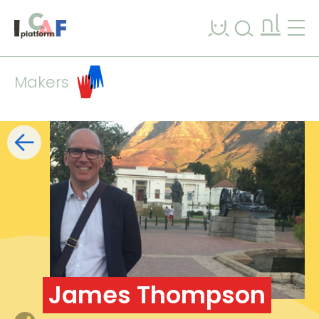
Ga naar inhoud
nl
Makers
Filters
lijst
kaart
+
−
James Thompson