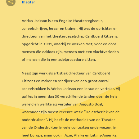
theater
8
2
2
Adrian Jackson is een Engelse theaterregisseur,
2
3
3
12
2
8
2
7
6
5
3
5
toneelschrijver, leraar en trainer. Hij was de oprichter en
2
3
2
directeur van het theatergezelschap Cardboard Citizens,
opgericht in 1991, waarbij ze werken met, voor en door
mensen die dakloos zijn, mensen met een vluchtverleden
2
3
of mensen die in een asielprocedure zitten.
2
2
Naast zijn werk als artistiek directeur van Cardboard
Citizens en maker en schrijver van een groot aantal
toneelstukken is Adrian Jackson een leraar en vertaler. Hij
gaf les in meer dan 30 verschillende landen over de hele
wereld en werkte als vertaler van Augusto Boal,
waaronder zijn meest recente werk: “De esthetiek van de
onderdrukten”. Hij heeft de methodiek van de Theater
van de Onderdrukten in vele contexten onderwezen, in
2
heel Europa, maar ook in Azië, Afrika en Latijns-Amerika.
Leaflet
&
OFM
©
OMT
&
OSM