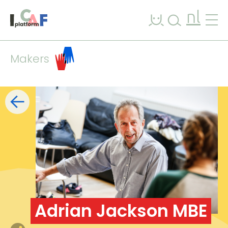
Ga naar inhoud
nl
Makers
Filters
lijst
kaart
+
−
Adrian Jackson MBE