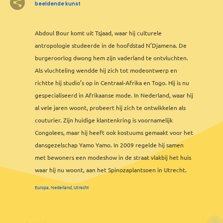
beeldende kunst
8
2
Abdoul Bour komt uit Tsjaad, waar hij culturele
2
2
3
3
12
2
8
2
7
6
5
antropologie studeerde in de hoofdstad N’Djamena. De
3
5
2
3
2
burgeroorlog dwong hem zijn vaderland te ontvluchten.
Als vluchteling wendde hij zich tot modeontwerp en
richtte hij studio’s op in Centraal-Afrika en Togo. Hij is nu
2
3
gespecialiseerd in Afrikaanse mode. In Nederland, waar hij
2
al vele jaren woont, probeert hij zich te ontwikkelen als
2
couturier. Zijn huidige klantenkring is voornamelijk
Congolees, maar hij heeft ook kostuums gemaakt voor het
dansgezelschap Yamo Yamo. In 2009 regelde hij samen
met bewoners een modeshow in de straat vlakbij het huis
waar hij nu woont, aan het Spinozaplantsoen in Utrecht.
Europa, Nederland, Utrecht
2
Leaflet
&
OFM
©
OMT
&
OSM