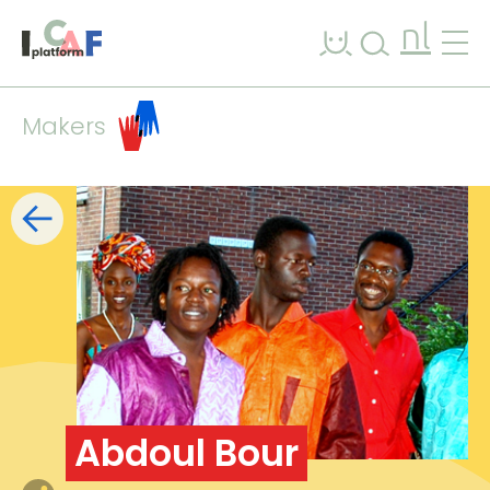
Ga naar inhoud
nl
Makers
Filters
lijst
kaart
+
−
Abdoul Bour