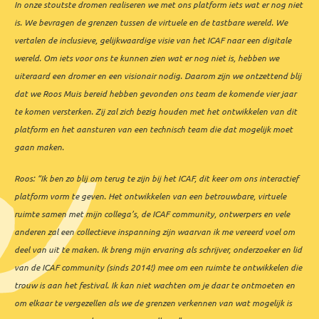
In onze stoutste dromen realiseren we met ons platform iets wat er nog niet
is. We bevragen de grenzen tussen de virtuele en de tastbare wereld. We
vertalen de inclusieve,
gelijkwaardige visie van het ICAF naar een digitale
wereld. Om iets voor ons te kunnen zien wat er nog niet is, hebben we
uiteraard een dromer en een visionair nodig. Daarom zijn we ontzettend blij
dat we Roos Muis bereid hebben gevonden ons team de komende vier jaar
te komen versterken. Zij zal zich bezig houden met het ontwikkelen van dit
platform en het aansturen van een technisch team die dat mogelijk moet
gaan maken.
Roos: “Ik ben zo blij om terug te zijn bij het ICAF, dit keer om ons interactief
platform vorm te geven. Het ontwikkelen van een betrouwbare, virtuele
ruimte samen met mijn collega’s, de ICAF community, ontwerpers en vele
anderen zal een collectieve inspanning zijn waarvan ik me vereerd voel om
deel van uit te maken. Ik breng mijn ervaring als schrijver, onderzoeker en lid
van de ICAF community (sinds 2014!) mee om een ruimte te ontwikkelen die
trouw is aan het festival. Ik kan niet wachten om je daar te ontmoeten en
om elkaar te vergezellen als we de grenzen verkennen van wat mogelijk is