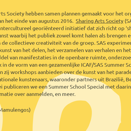
rts Society hebben samen plannen gemaakt voor het or
n het einde van augustus 2016.
Sharing Arts Society
(SA
ntercultureel georiënteerd initiatief dat zich richt op ‘s
unst waarbij het publiek zowel komt halen als brengen 
 de collectieve creativiteit van de groep. SAS experim
 kunst van het delen, het verzamelen van verhalen en he
ddel van manifestaties in de openbare ruimte, onderzoe
k in de vorm van een gezamenlijke ICAF/SAS Summer S
en zij workshops aanbieden over de kunst van het para
ationale kunstenaars, waaronder partners uit Brazilië, B
ei publiceren we een Summer School Special met daari
matie over aanmelden, en meer.
 Mamulengos)