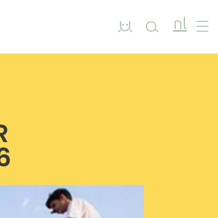
nl
R
6