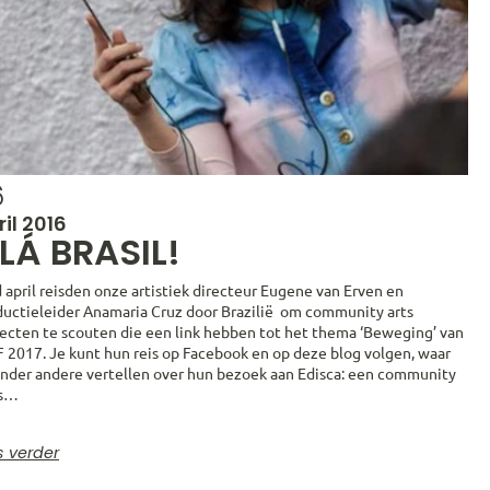
6
ril 2016
LÁ BRASIL!
 april reisden onze artistiek directeur Eugene van Erven en
ductieleider Anamaria Cruz door Brazilië om community arts
jecten te scouten die een link hebben tot het thema ‘Beweging’ van
 2017. Je kunt hun reis op Facebook en op deze blog volgen, waar
onder andere vertellen over hun bezoek aan Edisca: een community
s…
s verder