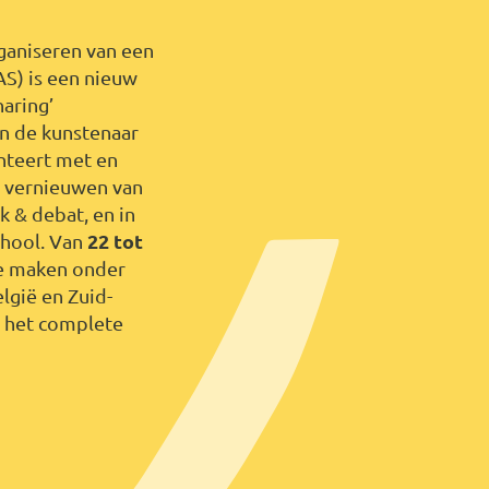
ganiseren van een
S) is een nieuw
haring’
en de kunstenaar
enteert met en
t vernieuwen van
k & debat, en in
chool. Van
22 tot
de maken onder
elgië en Zuid-
n het complete