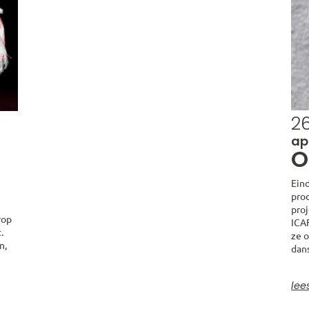
2
ap
O
Eind
pro
pro
rop
ICAF
.
ze 
n,
dan
lee