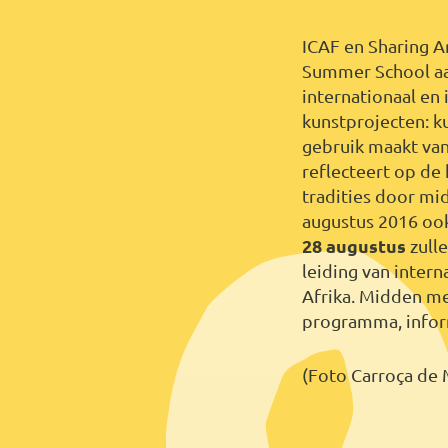
ICAF en Sharing A
Summer School aa
internationaal en i
kunstprojecten: k
gebruik maakt van
reflecteert op de
tradities door mi
augustus 2016 oo
28 augustus
zull
leiding van intern
Afrika. Midden m
programma, infor
(Foto Carroça de