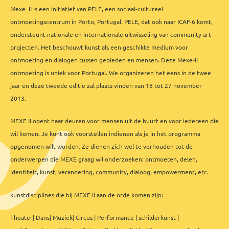
Mexe_II is een initiatief van PELE
, een sociaal-cultureel
ontmoetingscentrum in Porto, Portugal. PELE, dat ook naar ICAF-6 komt,
ondersteunt nationale en internationale uitwisseling van community art
projecten. Het beschouwt kunst als een geschikte medium voor
ontmoeting en dialogen tussen gebieden en mensen. Deze Mexe-II
ontmoeting is uniek voor Portugal. We organizeren het eens in de twee
jaar en deze tweede editie zal plaats vinden van 18 tot 27 november
2013.
MEXE II opent haar deuren voor mensen uit de buurt en voor iedereen die
wil komen. Je kunt ook voorstellen indienen als je in het programma
opgenomen wilt worden. Ze dienen zich wel te verhouden tot de
onderwerpen die MEXE graag wil onderzoeken: ontmoeten, delen,
identiteit, kunst, verandering, community, dialoog, empowerment, etc.
kunstdisciplines die bij MEXE II aan de orde komen zijn:
Theater| Dans| Muziek| Circus | Performance | schilderkunst |