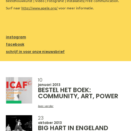
beeldhouwkunst | Video | Fotografie | Installaties| Free communication.
Surf naar
http://www.apele.org/
voor meer informatie.
instagram
facebook
schrijf in voor onze nieuwsbrief
10
januari 2013
BESTEL HET BOEK:
COMMUNITY, ART, POWER
lees verder
23
oktober 2013
BIG HART IN ENGELAND