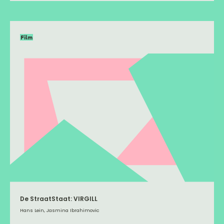
Film
De StraatStaat: VIRGILL
Hans Lein, Jasmina Ibrahimovic