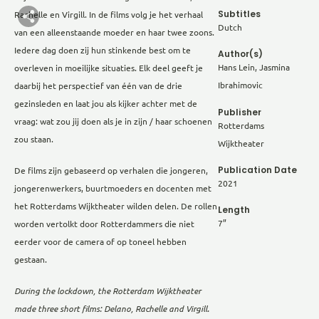
Subtitles
Rachelle en Virgill. In de films volg je het verhaal
Dutch
van een alleenstaande moeder en haar twee zoons.
Iedere dag doen zij hun stinkende best om te
Author(s)
Hans Lein, Jasmina
overleven in moeilijke situaties. Elk deel geeft je
Ibrahimovic
daarbij het perspectief van één van de drie
gezinsleden en laat jou als kijker achter met de
Publisher
vraag: wat zou jij doen als je in zijn / haar schoenen
Rotterdams
zou staan.
Wijktheater
Publication Date
De films zijn gebaseerd op verhalen die jongeren,
2021
jongerenwerkers, buurtmoeders en docenten met
het Rotterdams Wijktheater wilden delen. De rollen
Length
7”
worden vertolkt door Rotterdammers die niet
eerder voor de camera of op toneel hebben
gestaan.
During the lockdown, the Rotterdam Wijktheater
made three short films: Delano, Rachelle and Virgill.