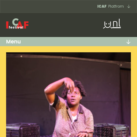
Ga naar inhoud
ICAF
Platfrom
nl
Menu