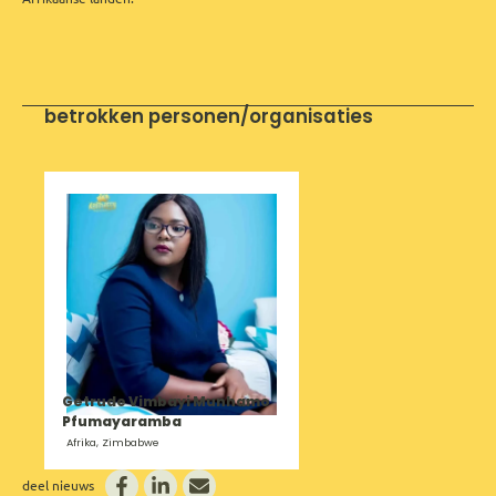
betrokken personen/organisaties
Getrude Vimbayi Munhamo
Pfumayaramba
Afrika, Zimbabwe
deel nieuws