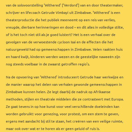
van de solovoorstelling ‘Withered’ [‘Verdord’] van en door theatermaker,
schrijver en lifecoach Getrude Vimbayi uit Zimbabwe. ‘Withered’ is een
theaterproductie die het publiek meeneemt op een reis van verlies,
vreugde, dierbare herinneringen en dood – en dit alles in volledige stilte,
of is het toch niet stil als je goed luistert? Het is een verhaal over de
gevolgen van de verwoestende cycloon Isai en de effecten die het
natuurgeweld had op gemeenschappen in Zimbabwe. Velen raakten huis
en haard kwijt, kinderen werden wezen en de geestelijke naweeën zijn
nog steeds voelbaar in de zwaarst getroffen regio’s.
Na de opvoering van ‘Withered’ introduceert Getrude haar werkwijze en
de manier waarop het delen van verhalen gewonde gemeenschappen in
Zimbabwe kunnen helen. Ze legt daarbij de nadruk op Afrikaanse
methoden, stijlen en theatrale middelen die ze contrasteert met Europa.
Ze gaat tevens in op hoe kunst voor veel verschillende doeleinden kan
worden gebruikt: voor genezing, voor protest, om een stem te geven,
ergens met aandacht bij stil te staan, het creëren van een veilige ruimte,
maar ook over wat er te horen als er geen geluid of ruis is.