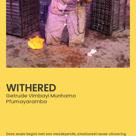
WITHERED
Getrude Vimbayi Munhamo
Pfumayaramba
Deze sessie begint met een meeslepende, emotioneel rauwe uitvoering