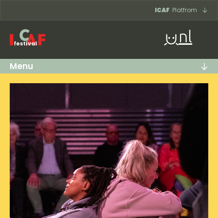
Ga naar inhoud
ICAF
Platfrom
nl
Menu