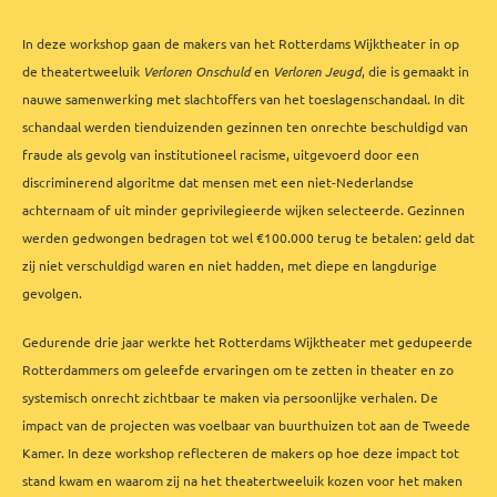
In deze workshop gaan de makers van het Rotterdams Wijktheater in op
de theatertweeluik
Verloren Onschuld
en
Verloren Jeugd
, die is gemaakt in
nauwe samenwerking met slachtoffers van het toeslagenschandaal. In dit
schandaal werden tienduizenden gezinnen ten onrechte beschuldigd van
fraude als gevolg van institutioneel racisme, uitgevoerd door een
discriminerend algoritme dat mensen met een niet-Nederlandse
achternaam of uit minder geprivilegieerde wijken selecteerde. Gezinnen
werden gedwongen bedragen tot wel €100.000 terug te betalen: geld dat
zij niet verschuldigd waren en niet hadden, met diepe en langdurige
gevolgen.
Gedurende drie jaar werkte het Rotterdams Wijktheater met gedupeerde
Rotterdammers om geleefde ervaringen om te zetten in theater en zo
systemisch onrecht zichtbaar te maken via persoonlijke verhalen. De
impact van de projecten was voelbaar van buurthuizen tot aan de Tweede
Kamer. In deze workshop reflecteren de makers op hoe deze impact tot
stand kwam en waarom zij na het theatertweeluik kozen voor het maken