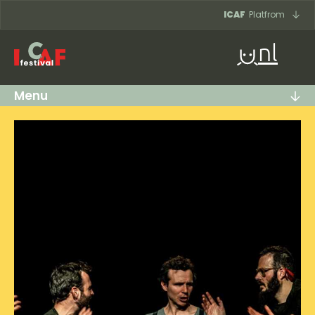
Ga naar inhoud
ICAF
Platfrom
nl
Menu