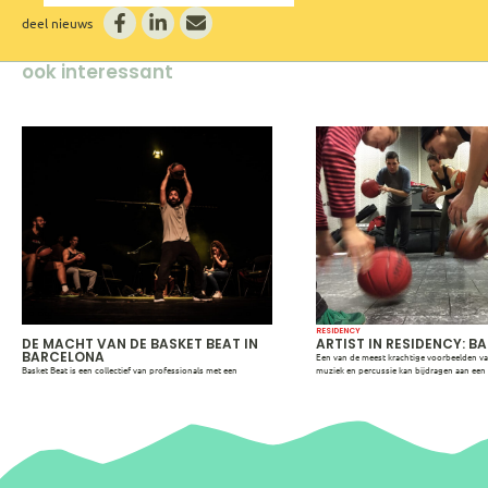
deel nieuws
ook interessant
RESIDENCY
DE MACHT VAN DE BASKET BEAT IN
ARTIST IN RESIDENCY: B
BARCELONA
Een van de meest krachtige voorbeelden van
Basket Beat is een collectief van professionals met een
muziek en percussie kan bijdragen aan een 
achtergrond in speciaal onderwijs, pedagogiek,
verandering, is Basket Beat uit Barcelona. B
muziektherapie en de kunsten. Samen gebruiken ze een door
participatief muziekproject, ontwikkeld do
hen zelf ontworpen methodiek om met mensen in
Aragay, dat basketballen inzet als percuss
achtergestelde omstandigheden aan persoonlijke groei te
jongeren in kansarme situaties en in geslot
werken. De kern van hun aanpak is het groepsgewijs
zoals de gevangenis te helpen bij…
scheppen, leren en spelen van muziek met basketballen. Het…