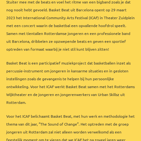
Stuiter mee met de beats en voel het ritme van een bigband zoals je dat
nog nooit hebt gevoeld. Basket Beat uit Barcelona opent op 29 maart
2023 het International Community Arts Festival (ICAF) in Theater Zuidplein
met een concert waarin de basketbal een opvallende hoofdrol speelt.
Samen met tientallen Rotterdamse jongeren en een professionele band
uit Barcelona, dribbelen ze opzwepende beats en geven een sportief
optreden van formaat waarbij je niet stil kunt blijven zitten!
Basket Beat is een participatief muziekproject dat basketballen inzet als
percussie-instrument om jongeren in kansarme situaties en in gesloten
instellingen zoals de gevangenis te helpen bij hun persoonlijke
ontwikkeling. Voor het ICAF werkt Basket Beat samen met het Rotterdams
Wijktheater en de jongeren en jongerenwerkers van Urban Skillsz uit
Rotterdam.
Voor het ICAF belichaamt Basket Beat, met hun werk en methodologie het
thema van dit jaar, “The Sound of Change”. Het optreden met de groep
jongeren uit Rotterdam zal niet alleen worden verwelkomd als een
feestelijk moment om te vieren dat we ICAF het na zoveel jaren weer