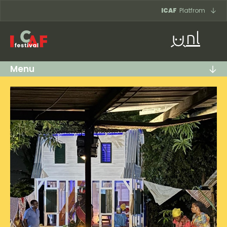
Ga naar inhoud
ICAF
Platfrom
nl
Menu