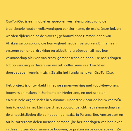
OsoToriOso is een mobiel erfgoed- en verhalenproject rond de
traditionele houten volkswoningen van Suriname, de oso’s. Deze huizen
werden tijdens en na de slavernij gebouwd door timmerlieden van
Afrikaanse oorsprong die hun vrijheid hadden verworven. Binnen een
systeem van onderdrukking en uitbuiting creëerden zij met hun
vakmanschap plekken van trots, gemeenschap en hoop. De oso’s dragen
tot op vandaag verhalen van verzet, collectieve veerkracht en
doorgegeven kennis in zich. Ze zijn het fundament van OsoToriOso.
Het project is ontwikkeld in nauwe samenwerking met (oud-)bewoners,
bouwers en makers in Suriname en Nederland, en met scholen
en culturele organisaties in Suriname. Onderzoek naar de bouw van zo’n
huis (die ook in het klein werd nagebouwd) belicht het vakmanschap van
de ambachtslieden die ze hebben gemaakt. In Paramaribo, Amsterdam en
nu in Rotterdam delen mensen persoonlijke herinneringen van het leven
in deze huizen door samen te bouwen, te praten en te onderzoeken. Zo