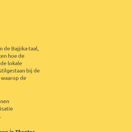
n de Bajjika-taal,
ken hoe de
 de lokale
ilgestaan bij de
r waarop de
nnen
isatie
.
uur in Theater