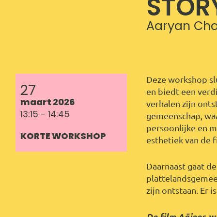
STOR
Aaryan Cha
Deze workshop slu
27
en biedt een verd
maart 2026
verhalen zijn onts
13:15 - 14:45
gemeenschap, waar
persoonlijke en m
KORTE WORKSHOP
esthetiek van de 
Daarnaast gaat de
plattelandsgemeen
zijn ontstaan. Er 
De film Aājoor wo