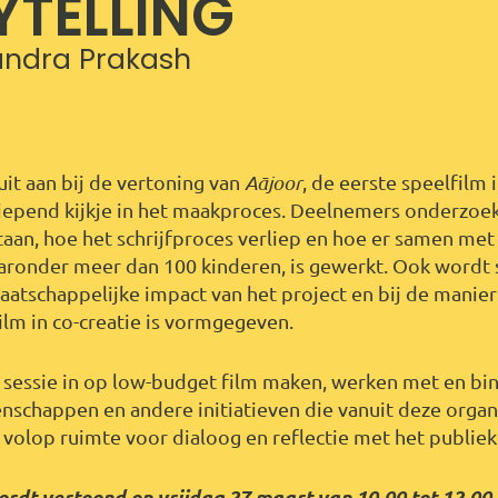
YTELLING
ndra Prakash
it aan bij de vertoning van
Aājoor
, de eerste speelfilm i
iepend kijkje in het maakproces. Deelnemers onderzoe
taan, hoe het schrijfproces verliep en hoe er samen met
onder meer dan 100 kinderen, is gewerkt. Ook wordt st
aatschappelijke impact van het project en bij de manie
film in co-creatie is vormgegeven.
 sessie in op low-budget film maken, werken met en bi
schappen en andere initiatieven die vanuit deze organ
is volop ruimte voor dialoog en reflectie met het publiek
rdt vertoond op vrijdag 27 maart van 10.00 tot 12.00 