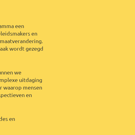
gramma een
beleidsmakers en
imaatverandering.
 Vaak wordt gezegd
kunnen we
mplexe uitdaging
ier waarop mensen
spectieven en
des en