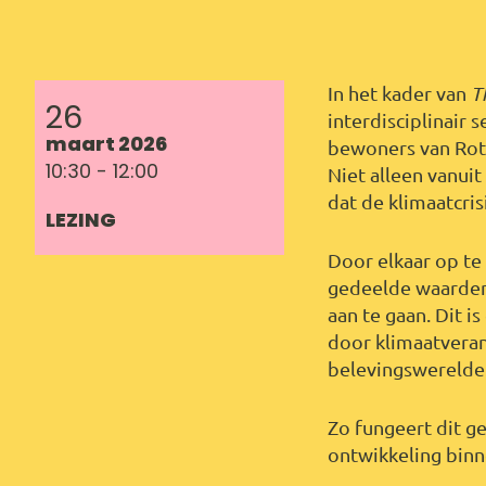
In het kader van
T
26
interdisciplinair
maart 2026
bewoners van Rot
10:30 - 12:00
Niet alleen vanui
dat de klimaatcris
LEZING
Door elkaar op te
gedeelde waarden
aan te gaan. Dit 
door klimaatveran
belevingswereld
Zo fungeert dit g
ontwikkeling binn