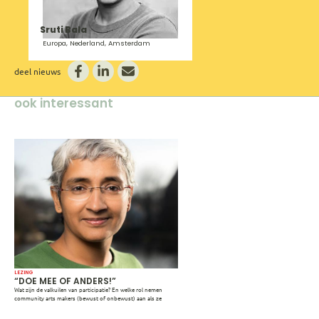
Sruti Bala
Europa, Nederland, Amsterdam
deel nieuws
ook interessant
LEZING
“DOE MEE OF ANDERS!”
Wat zijn de valkuilen van participatie? En welke rol nemen
community arts makers (bewust of onbewust) aan als ze
participatieve kunst maken dat onderdeel is van een niet-zo-
sociaal, neoliberaal politiek beleid? Voor het ICAF 2023 neemt