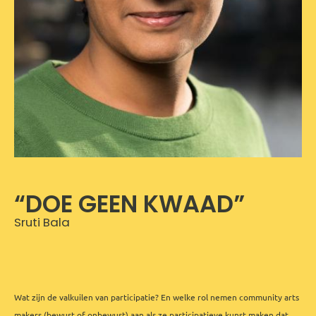
“DOE GEEN KWAAD”
Sruti Bala
Wat zijn de valkuilen van participatie? En welke rol nemen community arts
makers (bewust of onbewust) aan als ze participatieve kunst maken dat