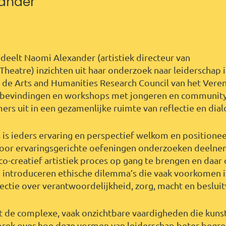
ander
deelt Naomi Alexander (artistiek directeur van
Theatre) inzichten uit haar onderzoek naar leiderschap 
 de Arts and Humanities Research Council van het Veren
r bevindingen en workshops met jongeren en community
ers uit in een gezamenlijke ruimte van reflectie en dia
s is ieders ervaring en perspectief welkom en positione
oor ervaringsgerichte oefeningen onderzoeken deelne
o-creatief artistiek proces op gang te brengen en daar
en introduceren ethische dilemma’s die vaak voorkomen 
lectie over verantwoordelijkheid, zorg, macht en beslu
t de complexe, vaak onzichtbare vaardigheden die kunst
prek over hoe deze vormen van leiderschap beter begr