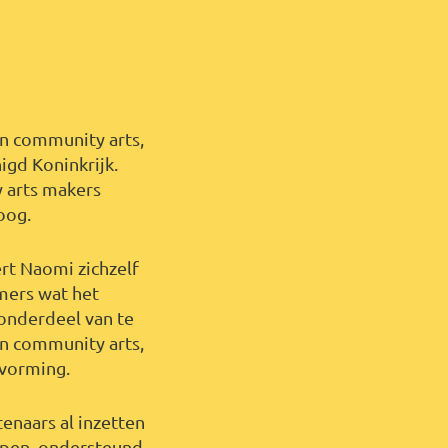
in community arts,
igd Koninkrijk.
 arts makers
loog.
ert Naomi zichzelf
mers wat het
 onderdeel van te
in community arts,
itvorming.
enaars al inzetten
epen, ondersteund