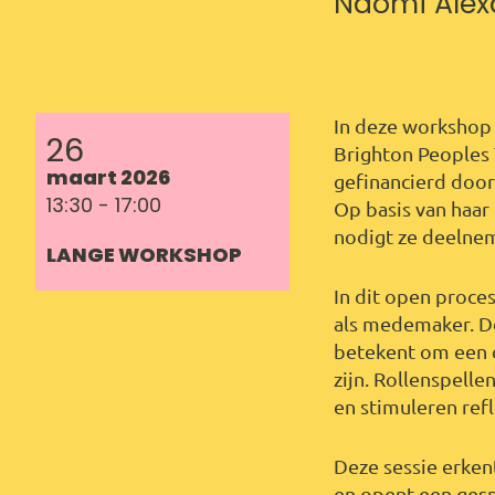
Naomi Alex
In deze workshop 
26
Brighton Peoples 
maart 2026
gefinancierd door
13:30 - 17:00
Op basis van haa
nodigt ze deelnem
LANGE WORKSHOP
In dit open proce
als medemaker. D
betekent om een c
zijn. Rollenspell
en stimuleren ref
Deze sessie erken
en opent een ges