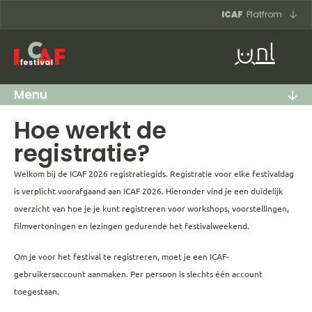
Ga naar inhoud
ICAF
Platfrom
nl
Menu
Hoe werkt de
registratie?
Welkom bij de ICAF 2026 registratiegids. Registratie voor elke festivaldag
is verplicht voorafgaand aan ICAF 2026. Hieronder vind je een duidelijk
overzicht van hoe je je kunt registreren voor workshops, voorstellingen,
filmvertoningen en lezingen gedurende het festivalweekend.
Om je voor het festival te registreren, moet je een ICAF-
gebruikersaccount aanmaken. Per persoon is slechts één account
toegestaan.