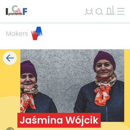
Ga naar inhoud
nl
Makers
Filters
lijst
kaart
+
−
Jaśmina Wójcik