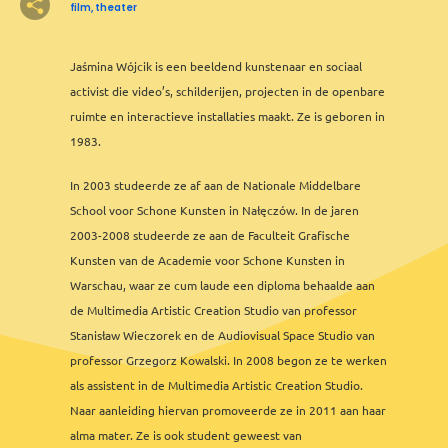
film, theater
8
2
Jaśmina Wójcik is een beeldend kunstenaar en sociaal
2
2
3
3
12
2
8
activist die video’s, schilderijen, projecten in de openbare
2
7
6
5
3
5
2
3
2
ruimte en interactieve installaties maakt. Ze is geboren in
1983.
2
3
In 2003 studeerde ze af aan de Nationale Middelbare
2
School voor Schone Kunsten in Nałęczów. In de jaren
2
2003-2008 studeerde ze aan de Faculteit Grafische
Kunsten van de Academie voor Schone Kunsten in
Warschau, waar ze cum laude een diploma behaalde aan
de Multimedia Artistic Creation Studio van professor
Stanisław Wieczorek en de Audiovisual Space Studio van
professor Grzegorz Kowalski. In 2008 begon ze te werken
als assistent in de Multimedia Artistic Creation Studio.
Naar aanleiding hiervan promoveerde ze in 2011 aan haar
2
alma mater. Ze is ook student geweest van
Leaflet
&
OFM
©
OMT
&
OSM