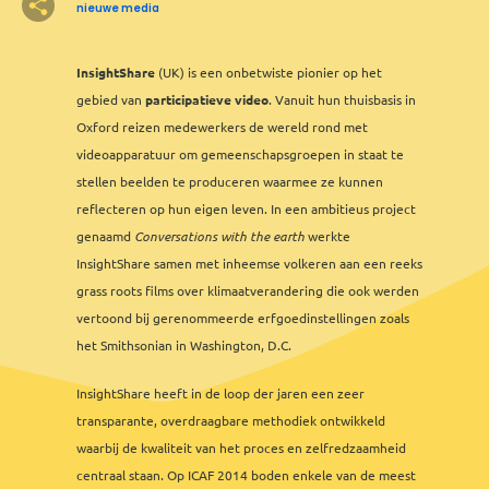
nieuwe media
8
2
InsightShare
(UK) is een onbetwiste pionier op het
2
2
3
3
12
2
8
2
7
6
5
3
gebied van
participatieve video
5
. Vanuit hun thuisbasis in
2
3
2
Oxford reizen medewerkers de wereld rond met
videoapparatuur om gemeenschapsgroepen in staat te
stellen beelden te produceren waarmee ze kunnen
2
3
reflecteren op hun eigen leven. In een ambitieus project
2
genaamd
Conversations with the earth
werkte
2
InsightShare samen met inheemse volkeren aan een reeks
grass roots films over klimaatverandering die ook werden
vertoond bij gerenommeerde erfgoedinstellingen zoals
het Smithsonian in Washington, D.C.
InsightShare heeft in de loop der jaren een zeer
transparante, overdraagbare methodiek ontwikkeld
waarbij de kwaliteit van het proces en zelfredzaamheid
centraal staan. Op ICAF 2014 boden enkele van de meest
Leaflet
&
OFM
©
OMT
&
OSM