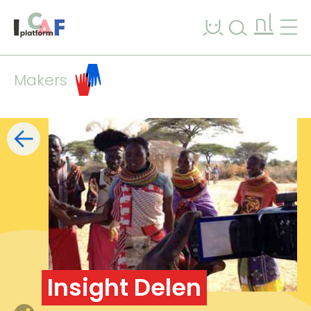
Ga naar inhoud
nl
Makers
Filters
lijst
kaart
+
−
Insight Delen