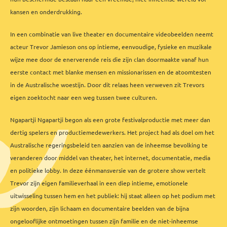
kansen en onderdrukking.
In een combinatie van live theater en documentaire videobeelden neemt
acteur Trevor Jamieson ons op intieme, eenvoudige, fysieke en muzikale
wijze mee door de enerverende reis die zijn clan doormaakte vanaf hun
eerste contact met blanke mensen en missionarissen en de atoomtesten
in de Australische woestijn. Door dit relaas heen verweven zit Trevors
eigen zoektocht naar een weg tussen twee culturen.
Ngapartji Ngapartji begon als een grote festivalproductie met meer dan
dertig spelers en productiemedewerkers. Het project had als doel om het
Australische regeringsbeleid ten aanzien van de inheemse bevolking te
veranderen door middel van theater, het internet, documentatie, media
en politieke lobby. In deze éénmansversie van de grotere show vertelt
Trevor zijn eigen familieverhaal in een diep intieme, emotionele
uitwisseling tussen hem en het publiek: hij staat alleen op het podium met
zijn woorden, zijn lichaam en documentaire beelden van de bijna
ongelooflijke ontmoetingen tussen zijn familie en de niet-inheemse