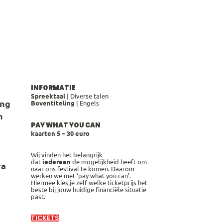
INFORMATIE
Spreektaal
| Diverse talen
ing
Boventiteling
| Engels
n
PAY WHAT YOU CAN
kaarten 5 – 30 euro
Wij vinden het belangrijk
dat
iedereen
de mogelijkheid heeft om
ra
naar ons festival te komen. Daarom
werken we met ‘pay what you can’.
Hiermee kies je zelf welke ticketprijs het
beste bij jouw huidige financiële situatie
past.
TICKETS