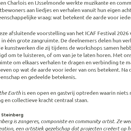
jken Charlois en IJsselmonde werkte muzikante en comm
bewoners aan liedjes en verhalen vanuit hun eigen achter
enschappelijke vraag: wat betekent de aarde voor iede
eze afsluitende voorstelling van het ICAF Festival 2026
n in één grote zangruimte. De deelnemers delen hun ver
e kunstwerken die zij tijdens de workshops samen hebb
gd om te luisteren, of om van je te laten horen. Met 
imte om elkaars verhalen te dragen en verbinding te m
even op wat de aarde voor ieder van ons betekent. Na d
enschap en gedeelde betekenis.
 the Earth
is een open en gastvrij optreden waarin niets
g en collectieve kracht centraal staan.
 Steinberg
nberg is zangeres, componiste en community artist. Ze werk
ation, een artistiek gezelschap dat projecten creëert op he