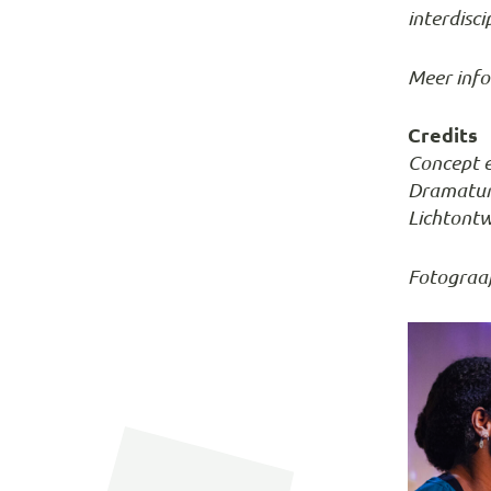
interdisci
Meer info
Credits
Concept e
Dramaturg
Lichtontw
Fotograaf