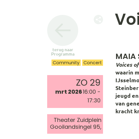
Voi
terug naar
MAIA 
Programma
Community
Concert
Voices of
waarin m
ZO 29
IJsselmo
Steinbe
mrt 2026
16:00 -
jeugd en
17:30
van gene
kracht k
Theater Zuidplein
Gooilandsingel 95,