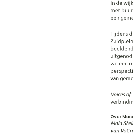
In de wi
met buurt
een geme
Tijdens d
Zuidplei
beeldend
uitgenodi
we een ru
perspecti
van geme
Voices of
verbindin
Over Maia
Maia Stei
van VoCre