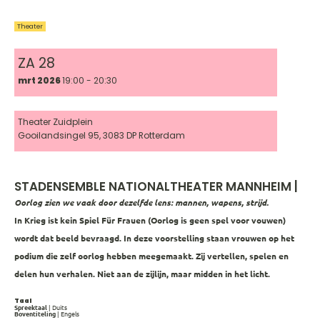
Theater
ZA 28
mrt 2026
19:00 - 20:30
Theater Zuidplein
Gooilandsingel 95, 3083 DP Rotterdam
STADENSEMBLE NATIONALTHEATER MANNHEIM |
Oorlog zien we vaak door dezelfde lens: mannen, wapens, strijd.
In
Krieg ist kein Spiel Für Frauen
(Oorlog is geen spel voor vouwen)
wordt dat beeld bevraagd. In deze voorstelling staan vrouwen op het
podium die zelf oorlog hebben meegemaakt. Zij vertellen, spelen en
delen hun verhalen. Niet aan de zijlijn, maar midden in het licht.
Taal
Spreektaal
| Duits
Boventiteling
| Engels