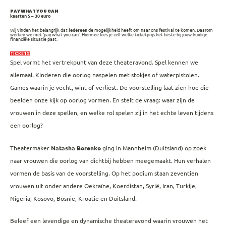
PAY WHAT YOU CAN
kaarten 5 – 30 euro
Wij vinden het belangrijk dat
iedereen
de mogelijkheid heeft om naar ons festival te komen. Daarom
werken we met ‘pay what you can’. Hiermee kies je zelf welke ticketprijs het beste bij jouw huidige
financiële situatie past.
TICKETS
Spel vormt het vertrekpunt van deze theateravond. Spel kennen we
allemaal. Kinderen die oorlog naspelen met stokjes of waterpistolen.
Games waarin je vecht, wint of verliest. De voorstelling laat zien hoe die
beelden onze kijk op oorlog vormen. En stelt de vraag: waar zijn de
vrouwen in deze spellen, en welke rol spelen zij in het echte leven tijdens
een oorlog?
Theatermaker
Natasha Borenko
ging in Mannheim (Duitsland) op zoek
naar vrouwen die oorlog van dichtbij hebben meegemaakt. Hun verhalen
vormen de basis van de voorstelling. Op het podium staan zeventien
vrouwen uit onder andere Oekraïne, Koerdistan, Syrië, Iran, Turkije,
Nigeria, Kosovo, Bosnië, Kroatië en Duitsland.
Beleef een levendige en dynamische theateravond waarin vrouwen het