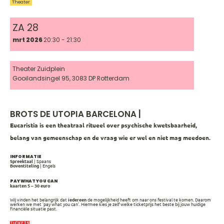
Theater
ZA 28
mrt 2026
20:30 - 21:30
Theater Zuidplein
Gooilandsingel 95, 3083 DP Rotterdam
BROTS DE UTOPIA BARCELONA |
Eucaristia is een theatraal ritueel over psychische kwetsbaarheid,
belang van gemeenschap en de vraag wie er wel en niet mag meedoen
.
INFORMATIE
Spreektaal
| Spaans
Boventiteling
| Engels
PAY WHAT YOU CAN
kaarten 5 – 30 euro
Wij vinden het belangrijk dat
iedereen
de mogelijkheid heeft om naar ons festival te komen. Daarom
werken we met ‘pay what you can’. Hiermee kies je zelf welke ticketprijs het beste bij jouw huidige
financiële situatie past.
TICKETS