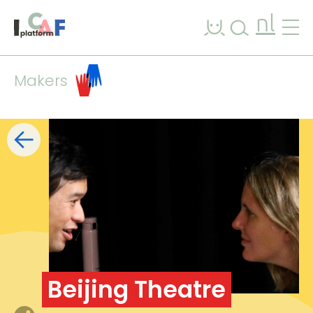
Ga naar inhoud
nl
Makers
Filters
lijst
kaart
+
−
Beijing Theatre