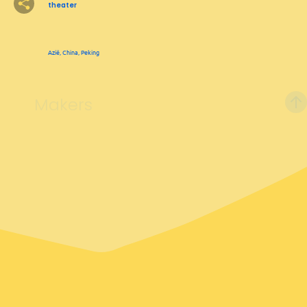
theater
Azië, China, Peking
2
Makers
2
6
Leaflet
&
OFM
©
OMT
&
OSM