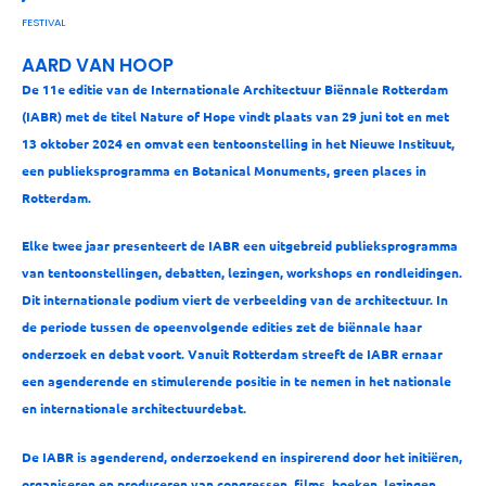
FESTIVAL
AARD VAN HOOP
De 11e editie van de Internationale Architectuur Biënnale Rotterdam
(IABR) met de titel Nature of Hope vindt plaats van 29 juni tot en met
13 oktober 2024 en omvat een tentoonstelling in het Nieuwe Instituut,
een publieksprogramma en Botanical Monuments, green places in
Rotterdam.
Elke twee jaar presenteert de IABR een uitgebreid publieksprogramma
van tentoonstellingen, debatten, lezingen, workshops en rondleidingen.
Dit internationale podium viert de verbeelding van de architectuur. In
de periode tussen de opeenvolgende edities zet de biënnale haar
onderzoek en debat voort. Vanuit Rotterdam streeft de IABR ernaar
een agenderende en stimulerende positie in te nemen in het nationale
en internationale architectuurdebat.
De IABR is agenderend, onderzoekend en inspirerend door het initiëren,
organiseren en produceren van congressen, films, boeken, lezingen,