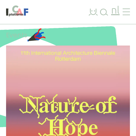
Ga naar inhoud
nl
Events